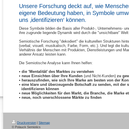
Unsere Forschung deckt auf, wie Menschen
eigene Bedeutung haben, in Symbole umwa
uns ‚identifizieren‘ können.
Diese Symbole bilden die Basis aller Produkt-, Unternehmens- 
ihre zugrunde liegende Dynamik wird durch die "unsichtbare" Welt 
Semiotische Forschung "dekodiert" die kulturellen Strukturen hin
(verbal, visuell, musikalisch, Farbe, Form, etc.). Und legt die kult
Verhältnis der Menschen mit Produkten, Dienstleistungen und Mark
anderer Ansatz leisten kann.
Die Semiotische Analyse kann Ihnen helfen:
• die ‘Mentalität’ des Marktes zu verstehen
• neue Einsichten über Ihre Kunden
(und Nicht-Kunden)
zu ge
• herauszufinden, wie sich Ihre Marke am besten von der Ko
•
eine klare und überzeugende Botschaft zu senden, mit der 
identifizieren können
• neue Möglichkeiten für den Markt, die Branche, die Marke et
• neue, noch unerschlossene Märkte zu finden
Druckversion
|
Sitemap
© Polauck Semiotics